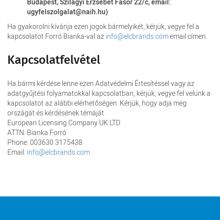
Budapest, Szilágyi Erzsébet Fasor 22/c, email:
ugyfelszolgalat@naih.hu
)
Ha gyakorolni kívánja ezen jogok bármelyikét, kérjük, vegye fel a
kapcsolatot Forró Bianka-val az
info@elcbrands.com
email címen.
Kapcsolatfelvétel
Ha bármi kérdése lenne ezen Adatvédelmi Értesítéssel vagy az
adatgyűjtési folyamatokkal kapcsolatban, kérjük, vegye fel velünk a
kapcsolatot az alábbi elérhetőségen. Kérjük, hogy adja meg
országát és kérdésének témáját.
European Licensing Company UK LTD
ATTN: Bianka Forró
Phone: 003630 3175438
Email:
info@elcbrands.com