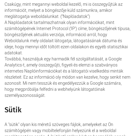
Csakúgy, mint megannyi weboldal kezelő, mi is összegyűjtük az
információt, melyet a böngészője küld számunkra, amikor
meglátogatja weboldalunkat. (“Naplóadatok”)
A Naplóadatok tartalmazhatnak olyan információkat, mint
számítógépének Internet Protocol (‘IP’) címe, böngészőjének típusa,
böngészőjének aktuális verziója, információ arról, hogy
Weboldalunk mely oldalait látogatja, látogatásának dátuma és
ideje, hogy mennyi időt töltött ezen oldalakon és egyéb statisztikai
adatokat.
Továbbá, használjuk egy harmadik fél szolgáltatását, a Google
Analytics-t, amely összegyűjti, figyeli és elemzi a szabványos
internetes Naplóinformációkat és a látogatói viselkedési minták
részleteit. Ez az információ oly módon van kezelve, hogy senkit nem
azonosít. Mi nem tesszük és engedélyezzük a Google számára,
hogy megpróbálja felfedni a webhelyünk látogatóinak
személyazonosságát.
Sütik
A "sütik" olyan kis méretű szöveges fájlok, amelyeket az Ön
számítógépén vagy mobiltelefonján helyezünk el a weboldal