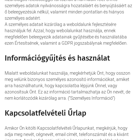
személyes adatok nyilvánosságra hozataláért és benyújtásáért az
ő beleegyezésük nélkül, valamint minden pontatlan és hiányos
személyes adatért.
A személyes adatait kizárólag a weboldalunk fejlesztésére
használjuk fel. Azzal, hogy webolalunkat használja, ennek
megfelelően beleegyezik adatainak gyűjtésébe és használatába
ezen Értesítsének, valamint a GDPR jogszabálynak megfelelően.
Információgyűjtés és használat
Mialatt weboldalunkat használja, megkérhetjük Önt, hogy osszon
meg velünk bizonyos személyes azonosító információkat, amiket
arra használhatunk, hogy kapcsolatba lépjünk Önnel, vagy
azonosítsuk Önt. Ez az információ tartalmazhatja az Ön nevét, de
nem korlátozódik kizárólag arra. (“Személyes Információ”)
Kapcsolatfelvételi Űrlap
Amikor Ön kitölti Kapcsolatfelvételi Űrlapunkat, megkérjük, hogy
adja meg nevét, cégnevét, email címét, telefonszámát és a kívánt