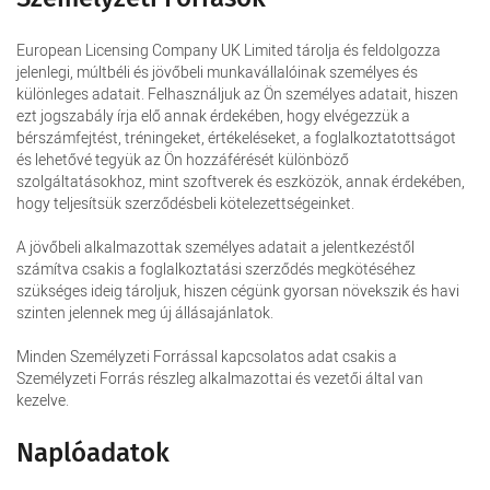
European Licensing Company UK Limited tárolja és feldolgozza
jelenlegi, múltbéli és jövőbeli munkavállalóinak személyes és
különleges adatait. Felhasználjuk az Ön személyes adatait, hiszen
ezt jogszabály írja elő annak érdekében, hogy elvégezzük a
bérszámfejtést, tréningeket, értékeléseket, a foglalkoztatottságot
és lehetővé tegyük az Ön hozzáférését különböző
szolgáltatásokhoz, mint szoftverek és eszközök, annak érdekében,
hogy teljesítsük szerződésbeli kötelezettségeinket.
A jövőbeli alkalmazottak személyes adatait a jelentkezéstől
számítva csakis a foglalkoztatási szerződés megkötéséhez
szükséges ideig tároljuk, hiszen cégünk gyorsan növekszik és havi
szinten jelennek meg új állásajánlatok.
Minden Személyzeti Forrással kapcsolatos adat csakis a
Személyzeti Forrás részleg alkalmazottai és vezetői által van
kezelve.
Naplóadatok