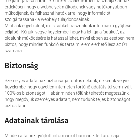
meglátogatása során. A "sütiket" széles körben használják annak
érdekében, hogy a webhelyek működjenek vagy hatékonyabban
működjenek, és felhasználhatók arra, hogy információt
szolgáltassanak a webhely tulajdonosainak.
Mint sok egyéb oldal, mi is sütiket használunk információ gyűjtése
céljából. Kérjük, vegye figyelembe, hogy ha letiltja a "sütiket", az
oldalunk működésére is hatással lehet, mivel ebben az esetben nem
biztos, hogy minden funkció és tartalmi elem elérhető lesz az Ön
számára.
Biztonság
Személyes adatainak biztonsága fontos nekünk, de kérjük vegye
figyelembe, hogy egyetlen interneten történő adatátvitel sem nyújt
100%-os biztonságot. Habár minden tőlünk telhetőt megteszünk,
hogy megóvjuk személyes adatait, nem tudunk teljes biztonságot
biztosítani.
Adatainak tárolása
Minden általunk gyűjtött információt harmadik fél táról saját