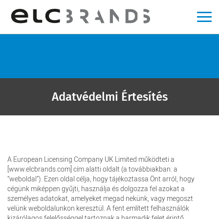
Adatvédelmi Értesítés
A European Licensing Company UK Limited működteti a
[www.elcbrands.com] cím alatti oldalt (a továbbiakban: a
“weboldal”). Ezen oldal célja, hogy tájékoztassa Önt arról, hogy
cégünk miképpen gyűjti, használja és dolgozza fel azokat a
személyes adatokat, amelyeket megad nekünk, vagy megoszt
velünk weboldalunkon keresztül. A fent említett felhasználók
kizárólagos felelősséggel tartoznak a harmadik felet érintő