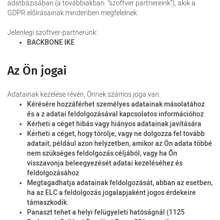
adatbázisában (a továbbiakban: “szoftver partnereink”), akik a
GDPR előírásainak mindenben megfelelnek.
Jelenlegi szoftver-partnerünk:
BACKBONE IKE
Az Ön jogai
Adatainak kezelése révén, Önnek számos joga van:
Kérésére hozzáférhet személyes adatainak másolatához
és a z adatai feldolgozásával kapcsolatos információhoz
Kérheti a céget hibás vagy hiányos adatainak javítására
Kérheti a céget, hogy törölje, vagy ne dolgozza fel tovább
adatait, például azon helyzetben, amikor az Ön adata többé
nem szükséges feldolgozás céljából, vagy ha Őn
visszavonja beleegyezését adatai kezeléséhez és
feldolgozásához
Megtagadhatja adatainak feldolgozását, abban az esetben,
ha az ELC a feldolgozás jogalapjaként jogos érdekeire
támaszkodik.
Panaszt tehet a helyi felügyeleti hatóságnál (1125