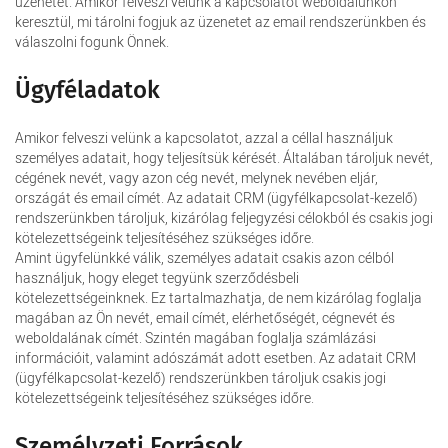
üzenetet. Amikor felveszi velünk a kapcsolatot weboldalunkon
keresztül, mi tárolni fogjuk az üzenetet az email rendszerünkben és
válaszolni fogunk Önnek.
Ügyféladatok
Amikor felveszi velünk a kapcsolatot, azzal a céllal használjuk
személyes adatait, hogy teljesítsük kérését. Általában tároljuk nevét,
cégének nevét, vagy azon cég nevét, melynek nevében eljár,
országát és email címét. Az adatait CRM (ügyfélkapcsolat-kezelő)
rendszerünkben tároljuk, kizárólag feljegyzési célokból és csakis jogi
kötelezettségeink teljesítéséhez szükséges időre.
Amint ügyfelünkké válik, személyes adatait csakis azon célból
használjuk, hogy eleget tegyünk szerződésbeli
kötelezettségeinknek. Ez tartalmazhatja, de nem kizárólag foglalja
magában az Ön nevét, email címét, elérhetőségét, cégnevét és
weboldalának címét. Szintén magában foglalja számlázási
információit, valamint adószámát adott esetben. Az adatait CRM
(ügyfélkapcsolat-kezelő) rendszerünkben tároljuk csakis jogi
kötelezettségeink teljesítéséhez szükséges időre.
Személyzeti Források