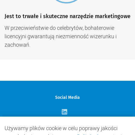
Jest to trwałe i skuteczne narzędzie marketingowe
W przeciwieństwie do celebrytów, bohaterowie
licencyjni gwarantują niezmienność wizerunku i
zachowań.
Social Media
Używamy plików cookie w celu poprawy jakości
Skontaktuj się z nami